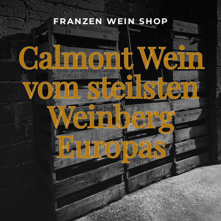
CALMONT WEINBERG
FRANZEN WEIN SHOP
SHOP – FRANZEN WEIN VOM STEILSTEN WEINBERG
Calmont Wein
EUROPAS
BLOG – CALMONT WINE
vom steilsten
Weinberg
KONTAKT
Europas
FRANZENKOCHT.DE