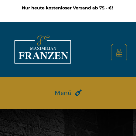
Zum
Nur heute kostenloser Versand ab 75,- €!
Inhalt
springen
Menü
HOME