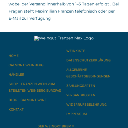
wobei der Versand innerhalb von 1–3 Tagen erfolgt
.
Bei
Fragen steht Maximilian Franzen telefonisch oder per
E-Mail zur Verfügung
WEINKISTE
HOME
DATENSCHUTZERKLÄRUNG
CALMONT WEINBERG
ALLGEMEINE
HÄNDLER
GESCHÄFTSBEDINGUNGEN
SHOP – FRANZEN WEIN VOM
ZAHLUNGSARTEN
STEILSTEN WEINBERG EUROPAS
VERSANDKOSTEN
BLOG – CALMONT WINE
WIDERRUFSBELEHRUNG
KONTAKT
IMPRESSUM
DER WEINORT BREMM