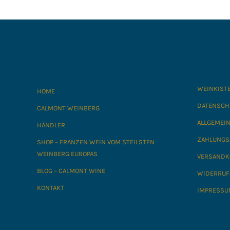
WEINKIST
HOME
DATENSCH
CALMONT WEINBERG
ALLGEMEI
HÄNDLER
ZAHLUNGS
SHOP – FRANZEN WEIN VOM STEILSTEN
WEINBERG EUROPAS
VERSANDK
BLOG – CALMONT WINE
WIDERRUF
KONTAKT
IMPRESSU