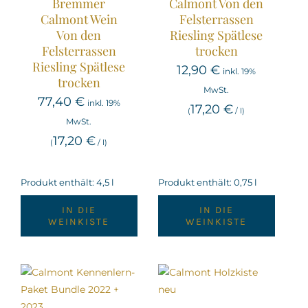
Bremmer
Calmont Von den
Calmont Wein
Felsterrassen
Von den
Riesling Spätlese
Felsterrassen
trocken
Riesling Spätlese
12,90
€
inkl. 19%
trocken
MwSt.
77,40
€
inkl. 19%
17,20
€
(
/
l
)
MwSt.
17,20
€
(
/
l
)
Produkt enthält: 4,5
l
Produkt enthält: 0,75
l
IN DIE
IN DIE
WEINKISTE
WEINKISTE