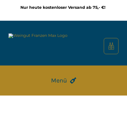
Zum
Nur heute kostenloser Versand ab 75,- €!
Inhalt
springen
Menü
HOME
CALMONT WEINBERG