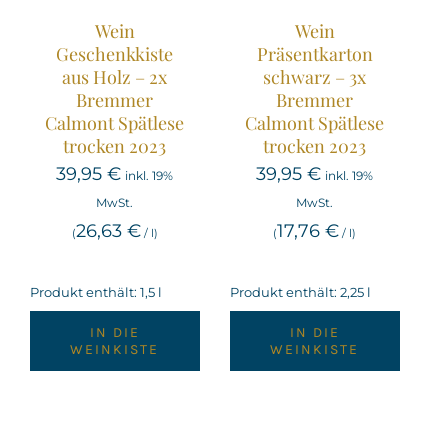
Wein
Wein
Geschenkkiste
Präsentkarton
aus Holz – 2x
schwarz – 3x
Bremmer
Bremmer
Calmont Spätlese
Calmont Spätlese
trocken 2023
trocken 2023
39,95
€
39,95
€
inkl. 19%
inkl. 19%
MwSt.
MwSt.
26,63
€
17,76
€
(
/
l
)
(
/
l
)
Produkt enthält: 1,5
l
Produkt enthält: 2,25
l
IN DIE
IN DIE
WEINKISTE
WEINKISTE