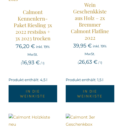
Wein
Geschenkkiste
Calmont
aus Holz – 2x
Kennenlern-
Bremmer
Paket Riesling 3x
Calmont Flatline
2022 restsüss +
2022
3x 2023 trocken
39,95
€
76,20
€
inkl. 19%
inkl. 19%
MwSt.
MwSt.
26,63
€
16,93
€
(
/
l
)
(
/
l
)
Produkt enthält: 4,5
l
Produkt enthält: 1,5
l
IN DIE
IN DIE
WEINKISTE
WEINKISTE