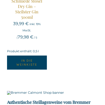
Schmiede Mosel
Dry Gin –
Steilster Gin
500ml
39,99
€
inkl. 19%
MwSt.
79,98
€
(
/
l
)
Produkt enthält: 0,5
l
IN DIE
WEINKISTE
Authentische Steillagenweine vom Bremmer