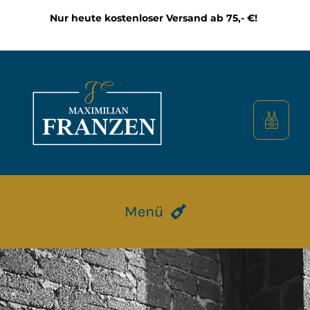
Zum
Nur heute kostenloser Versand ab 75,- €!
Inhalt
springen
Menü
HOME