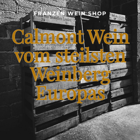
CALMONT WEINBERG
FRANZEN WEIN SHOP
SHOP – FRANZEN WEIN VOM STEILSTEN WEINBERG
Calmont Wein
EUROPAS
BLOG – CALMONT WINE
vom steilsten
Weinberg
KONTAKT
Europas
FRANZENKOCHT.DE