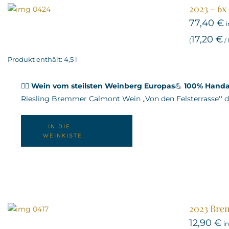
2023 – 6x
77,40
€
i
17,20
€
(
/
Produkt enthält: 4,5
l
🧗‍♂️
Wein vom steilsten Weinberg Europas
💪
100% Handa
Riesling Bremmer Calmont Wein ,,Von den Felsterrasse'' d
IN DIE
WEINKISTE
2023 Brem
12,90
€
i