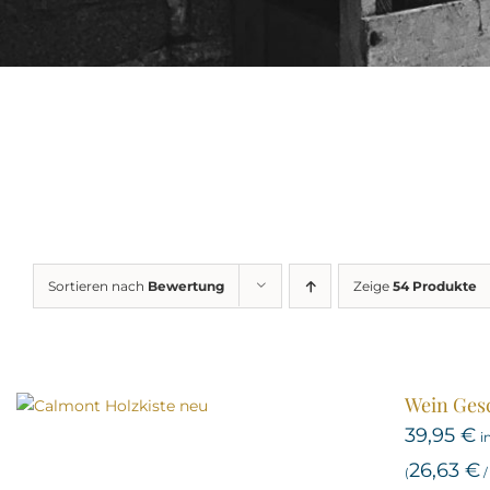
Sortieren nach
Bewertung
Zeige
54 Produkte
Wein Gesc
39,95
€
i
26,63
€
(