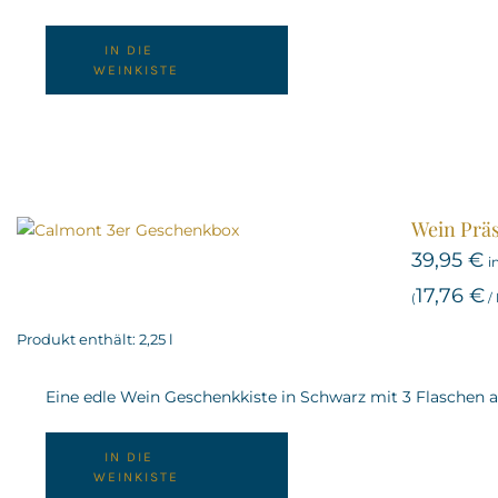
IN DIE
WEINKISTE
Wein Präs
39,95
€
i
17,76
€
(
/
Produkt enthält: 2,25
l
Eine edle Wein Geschenkkiste in Schwarz mit 3 Flaschen
IN DIE
WEINKISTE