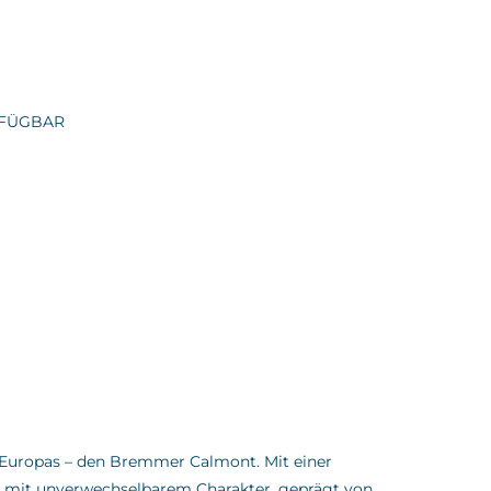
ERFÜGBAR
e Europas – den Bremmer Calmont.
Mit einer
e mit unverwechselbarem Charakter, geprägt von