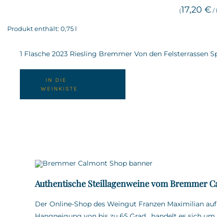
17,20
€
(
/
Produkt enthält: 0,75
l
1 Flasche 2023 Riesling Bremmer Von den Felsterrassen 
IN DIE
WEINKISTE
Authentische Steillagenweine vom Bremmer C
Der Online-Shop des Weingut Franzen Maximilian au
Hangneigung von bis zu 65 Grad
,
handelt es sich um 