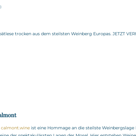
l
)
Spätlese trocken aus dem steilsten Weinberg Europas. JETZT V
almont
f
calmont.wine
ist eine Hommage an die steilste Weinbergslag
eine der spektakulärsten Lagen der Mosel.
Hier entstehen Wein