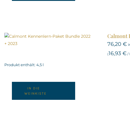
Calmont K
76,20
€
i
16,93
€
(
/
Produkt enthält: 4,5
l
IN DIE
WEINKISTE