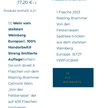
17,20
€
(
/
l
)
Produkt enthält: 4,5
l
1 Flasche 2023
Riesling Bremmer
🧗‍♂️
Wein vom
Von den
steilsten
Felsterrassen
Weinberg
Spätlese trocken
Europas
💪
100%
aus dem steilsten
Handarbeit
🍇
Weinberg
Streng limitierte
Europas. JETZT
Auflage
Sichern
VERFÜGBAR
Sie sich direkt 6
Flaschen von dem
IN
Riesling Bremmer
DIE
WEINKISTE
Calmont Wein
,,Von den
Felsterrasse'' der
auf 400 Flaschen
limitierten