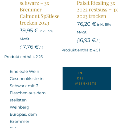
schwarz – 3x
Paket Riesling 3x
Bremmer
2022 restsüss + 3x
Calmont Spätlese
2023 trocken
trocken 2023
76,20
€
inkl. 19%
39,95
€
inkl. 19%
MwSt.
MwSt.
16,93
€
(
/
l
)
17,76
€
(
/
l
)
Produkt enthält: 4,5
l
Produkt enthält: 2,25
l
Eine edle Wein
IN
Geschenkkiste in
DIE
WEINKISTE
Schwarz mit 3
Flaschen aus dem
steilsten
Weinberg
Europas, dem
Bremmer