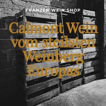
CALMONT WEINBERG
FRANZEN WEIN SHOP
SHOP – FRANZEN WEIN VOM STEILSTEN WEINBERG
Calmont Wein
EUROPAS
BLOG – CALMONT WINE
vom steilsten
Weinberg
KONTAKT
Europas
FRANZENKOCHT.DE