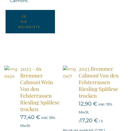
Calmont.
IN
DIE
WEINKISTE
2023 – 6x
2023 Bremmer
Bremmer
Calmont Von den
Calmont Wein
Felsterrassen
Von den
Riesling Spätlese
Felsterrassen
trocken
Riesling Spätlese
12,90
€
inkl. 19%
trocken
MwSt.
77,40
€
inkl. 19%
17,20
€
(
/
l
)
MwSt.
Produkt enthält: 0,75
l