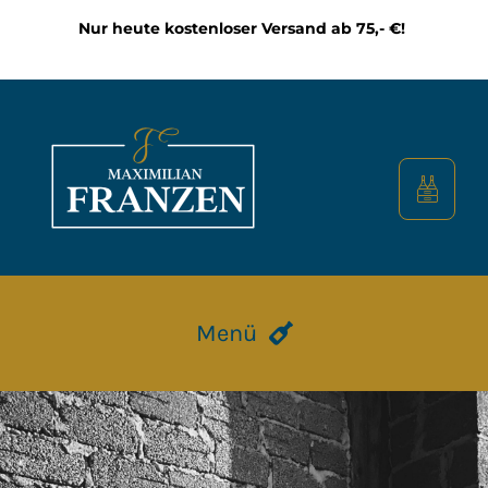
Zum
Nur heute kostenloser Versand ab 75,- €!
Inhalt
springen
Menü
HOME