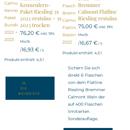
Kennenlern-
Bremmer
Paket Riesling 3x
Calmont Flatline
2022 restsüss + 3x
Riesling restsüss
2023 trocken
75,00
€
inkl. 19%
76,20
€
inkl. 19%
MwSt.
MwSt.
16,67
€
(
/
l
)
16,93
€
(
/
l
)
Produkt enthält: 4,5
l
Produkt enthält: 4,5
l
Sichern Sie sich
direkt 6 Flaschen
von dem Flatline
IN
DIE
Riesling Bremmer
WEINKISTE
Calmont Wein der
auf 400 Flaschen
limitierten
Sonderauflage.