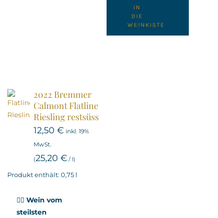
IN
DIE
WEINKISTE
2022 Bremmer
Calmont Flatline
Riesling restsüss
12,50
€
inkl. 19%
MwSt.
25,20
€
(
/
l
)
Produkt enthält: 0,75
l
🧗‍♂️ Wein vom
steilsten