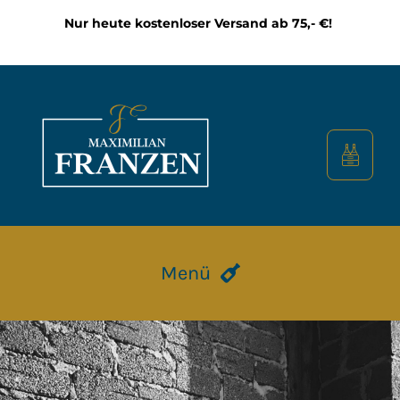
Zum
Nur heute kostenloser Versand ab 75,- €!
Inhalt
springen
Menü
HOME