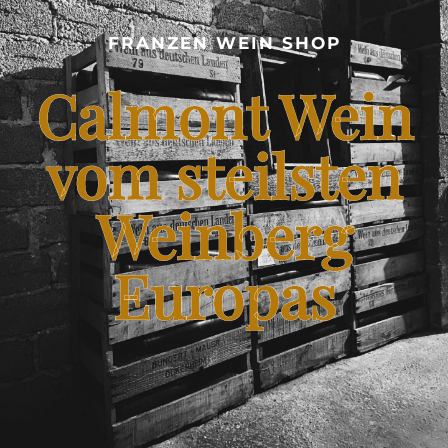
CALMONT WEINBERG
FRANZEN WEIN SHOP
SHOP – FRANZEN WEIN VOM STEILSTEN WEINBERG
Calmont Wein
EUROPAS
BLOG – CALMONT WINE
vom steilsten
Weinberg
KONTAKT
Europas
FRANZENKOCHT.DE