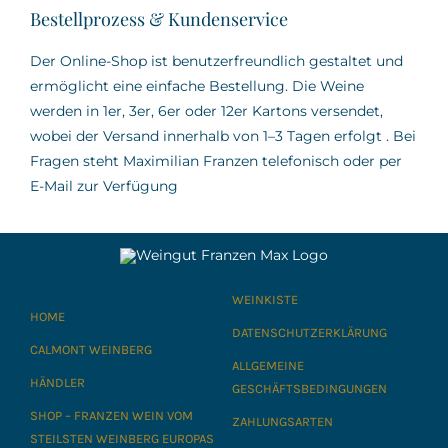
Bestellprozess & Kundenservice
Der Online-Shop ist benutzerfreundlich gestaltet und
ermöglicht eine einfache Bestellung.
Die Weine
werden in 1er, 3er, 6er oder 12er Kartons versendet,
wobei der Versand innerhalb von 1–3 Tagen erfolgt
.
Bei
Fragen steht Maximilian Franzen telefonisch oder per
E-Mail zur Verfügung
WEINKISTE
HOME
DATENSCHUTZERKLÄRUNG
CALMONT WEINBERG
ALLGEMEINE
HÄNDLER
GESCHÄFTSBEDINGUNGEN
SHOP – FRANZEN WEIN VOM
ZAHLUNGSARTEN
STEILSTEN WEINBERG EUROPAS