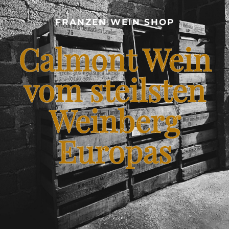
CALMONT WEINBERG
FRANZEN WEIN SHOP
SHOP – FRANZEN WEIN VOM STEILSTEN WEINBERG
Calmont Wein
EUROPAS
BLOG – CALMONT WINE
vom steilsten
Weinberg
KONTAKT
Europas
FRANZENKOCHT.DE