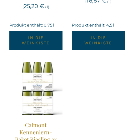
16,67
€
(
/
l
)
25,20
€
(
/
l
)
Produkt enthält: 0,75
l
Produkt enthält: 4,5
l
IN DIE
IN DIE
WEINKISTE
WEINKISTE
Calmont
Kennenlern-
Paket Riesling 3x