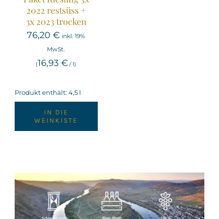
2022 restsüss +
3x 2023 trocken
76,20
€
inkl. 19%
MwSt.
16,93
€
(
/
l
)
Produkt enthält: 4,5
l
IN DIE
WEINKISTE