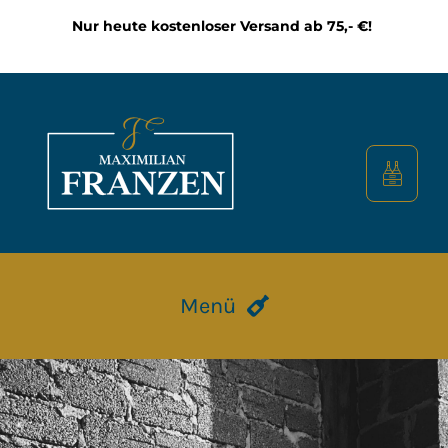
Zum
Nur heute kostenloser Versand ab 75,- €!
Inhalt
springen
Menü
HOME