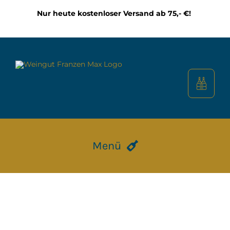
Zum
Nur heute kostenloser Versand ab 75,- €!
Inhalt
springen
Menü
HOME
CALMONT WEINBERG