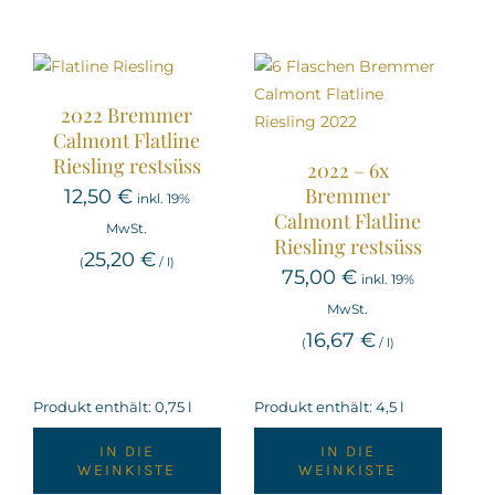
2022 Bremmer
Calmont Flatline
Riesling restsüss
2022 – 6x
Bremmer
12,50
€
inkl. 19%
Calmont Flatline
MwSt.
Riesling restsüss
25,20
€
(
/
l
)
75,00
€
inkl. 19%
MwSt.
16,67
€
(
/
l
)
Produkt enthält: 0,75
l
Produkt enthält: 4,5
l
IN DIE
IN DIE
WEINKISTE
WEINKISTE