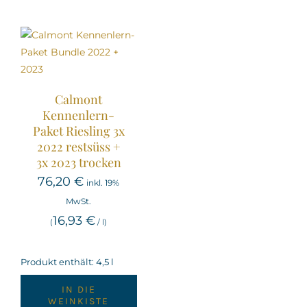
Calmont
Kennenlern-
Paket Riesling 3x
2022 restsüss +
3x 2023 trocken
76,20
€
inkl. 19%
MwSt.
16,93
€
(
/
l
)
Produkt enthält: 4,5
l
IN DIE
WEINKISTE