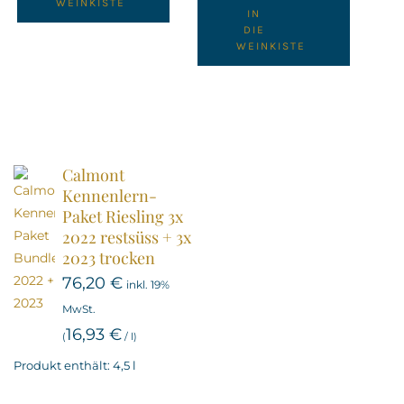
WEINKISTE
IN
DIE
WEINKISTE
Calmont
Kennenlern-
Paket Riesling 3x
2022 restsüss + 3x
2023 trocken
76,20
€
inkl. 19%
MwSt.
16,93
€
(
/
l
)
Produkt enthält: 4,5
l