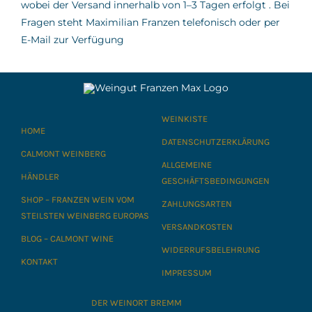
wobei der Versand innerhalb von 1–3 Tagen erfolgt
.
Bei
Fragen steht Maximilian Franzen telefonisch oder per
E-Mail zur Verfügung
WEINKISTE
HOME
DATENSCHUTZERKLÄRUNG
CALMONT WEINBERG
ALLGEMEINE
HÄNDLER
GESCHÄFTSBEDINGUNGEN
SHOP – FRANZEN WEIN VOM
ZAHLUNGSARTEN
STEILSTEN WEINBERG EUROPAS
VERSANDKOSTEN
BLOG – CALMONT WINE
WIDERRUFSBELEHRUNG
KONTAKT
IMPRESSUM
DER WEINORT BREMM