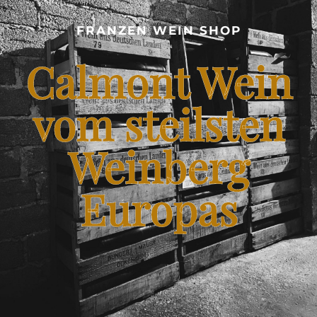
CALMONT WEINBERG
FRANZEN WEIN SHOP
SHOP – FRANZEN WEIN VOM STEILSTEN WEINBERG
Calmont Wein
EUROPAS
BLOG – CALMONT WINE
vom steilsten
Weinberg
KONTAKT
Europas
FRANZENKOCHT.DE