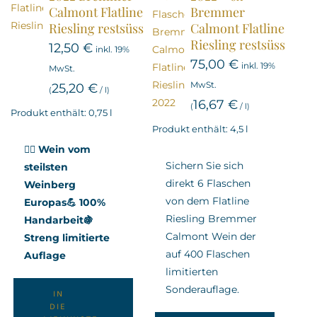
Calmont Flatline
Bremmer
Riesling restsüss
Calmont Flatline
Riesling restsüss
12,50
€
inkl. 19%
75,00
€
inkl. 19%
MwSt.
MwSt.
25,20
€
(
/
l
)
16,67
€
(
/
l
)
Produkt enthält: 0,75
l
Produkt enthält: 4,5
l
🧗‍♂️ Wein vom
Sichern Sie sich
steilsten
direkt 6 Flaschen
Weinberg
von dem Flatline
Europas
💪 100%
Riesling Bremmer
Handarbeit
🍇
Calmont Wein der
Streng limitierte
auf 400 Flaschen
Auflage
limitierten
Sonderauflage.
IN
DIE