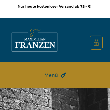
Zum
Nur heute kostenloser Versand ab 75,- €!
Inhalt
springen
Menü
HOME