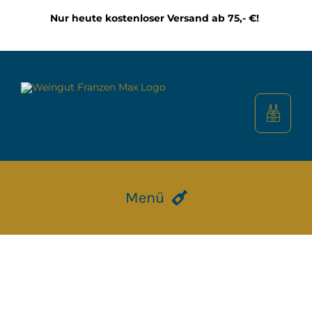
Zum
Nur heute kostenloser Versand ab 75,- €!
Inhalt
springen
Menü
HOME
CALMONT WEINBERG