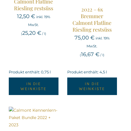
Calmont Flatline
Riesling restsüss
2022 – 6x
Bremmer
12,50
€
inkl. 19%
Calmont Flatline
MwSt.
Riesling restsüss
25,20
€
(
/
l
)
75,00
€
inkl. 19%
MwSt.
16,67
€
(
/
l
)
Produkt enthält: 0,75
l
Produkt enthält: 4,5
l
IN DIE
IN DIE
WEINKISTE
WEINKISTE