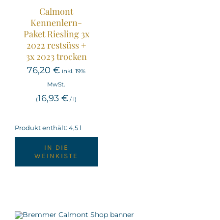
Calmont
Kennenlern-
Paket Riesling 3x
2022 restsüss +
3x 2023 trocken
76,20
€
inkl. 19%
MwSt.
16,93
€
(
/
l
)
Produkt enthält: 4,5
l
IN DIE
WEINKISTE