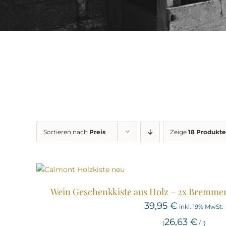
Sortieren nach
Preis
Zeige
18 Produkte
Wein Geschenkkiste aus Holz – 2x Bremmer
39,95
€
inkl. 19% MwSt.
26,63
€
(
/
l
)