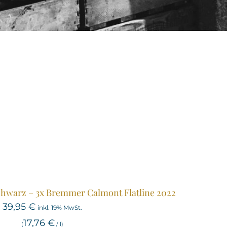
chwarz – 3x Bremmer Calmont Flatline 2022
39,95
€
inkl. 19% MwSt.
17,76
€
(
/
l
)