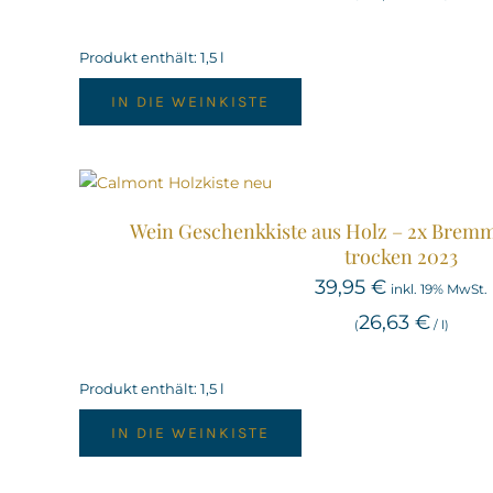
Produkt enthält: 1,5
l
IN DIE WEINKISTE
Wein Geschenkkiste aus Holz – 2x Bremm
trocken 2023
39,95
€
inkl. 19% MwSt.
26,63
€
(
/
l
)
Produkt enthält: 1,5
l
IN DIE WEINKISTE