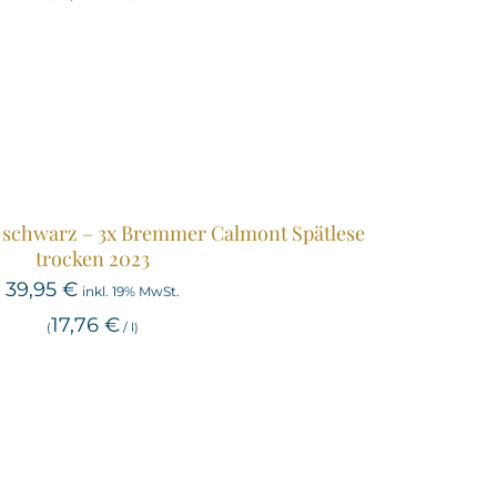
 schwarz – 3x Bremmer Calmont Spätlese
trocken 2023
39,95
€
inkl. 19% MwSt.
17,76
€
(
/
l
)