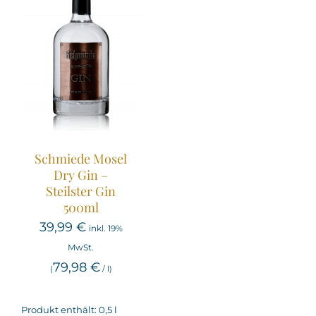
Schmiede Mosel
Dry Gin –
Steilster Gin
500ml
39,99
€
inkl. 19%
MwSt.
79,98
€
(
/
l
)
Produkt enthält: 0,5
l