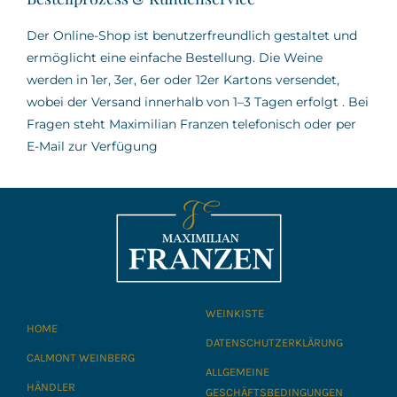
Der Online-Shop ist benutzerfreundlich gestaltet und
ermöglicht eine einfache Bestellung.
Die Weine
werden in 1er, 3er, 6er oder 12er Kartons versendet,
wobei der Versand innerhalb von 1–3 Tagen erfolgt
.
Bei
Fragen steht Maximilian Franzen telefonisch oder per
E-Mail zur Verfügung
WEINKISTE
HOME
DATENSCHUTZERKLÄRUNG
CALMONT WEINBERG
ALLGEMEINE
HÄNDLER
GESCHÄFTSBEDINGUNGEN