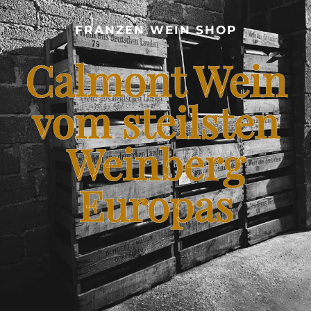
CALMONT WEINBERG
FRANZEN WEIN SHOP
SHOP – FRANZEN WEIN VOM STEILSTEN WEINBERG
Calmont Wein
EUROPAS
BLOG – CALMONT WINE
vom steilsten
Weinberg
KONTAKT
Europas
FRANZENKOCHT.DE