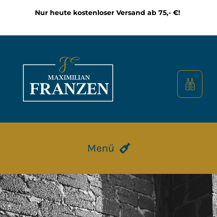
Zum
Nur heute kostenloser Versand ab 75,- €!
Inhalt
springen
Menü
HOME