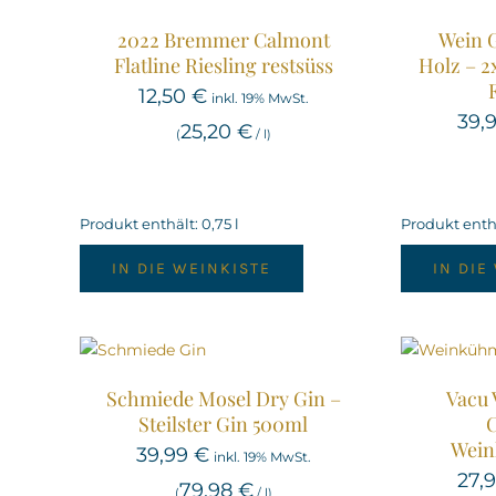
2022 Bremmer Calmont
Wein 
Flatline Riesling restsüss
Holz – 
12,50
€
inkl. 19% MwSt.
39,
25,20
€
(
/
l
)
Produkt enthält: 0,75
l
Produkt enthä
IN DIE WEINKISTE
IN DIE
Schmiede Mosel Dry Gin –
Vacu 
Steilster Gin 500ml
C
Wein
39,99
€
inkl. 19% MwSt.
27,
79,98
€
(
/
l
)