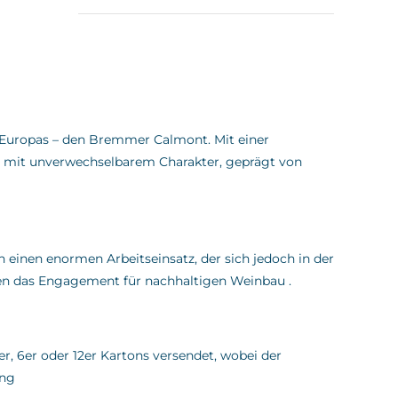
mit
5
von 5
e Europas – den Bremmer Calmont.
Mit einer
e mit unverwechselbarem Charakter, geprägt von
 einen enormen Arbeitseinsatz, der sich jedoch in der
chen das Engagement für nachhaltigen Weinbau
.
er, 6er oder 12er Kartons versendet, wobei der
ung