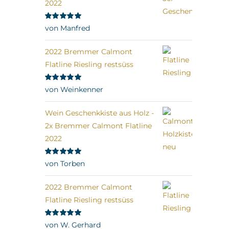
2022
Bewertet
von Manfred
mit
5
von 5
2022 Bremmer Calmont
Flatline Riesling restsüss
Bewertet
von Weinkenner
mit
5
von 5
Wein Geschenkkiste aus Holz -
2x Bremmer Calmont Flatline
2022
Bewertet
von Torben
mit
5
von 5
2022 Bremmer Calmont
Flatline Riesling restsüss
Bewertet
von W. Gerhard