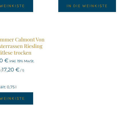
 WEINKISTE
IN DIE WEINKISTE
emmer Calmont Von
sterrassen Riesling
ätlese trocken
90
€
inkl. 19% MwSt.
17,20
€
(
/
l
)
ält: 0,75
l
 WEINKISTE