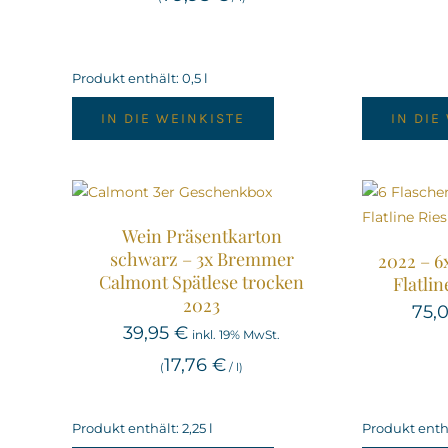
Produkt enthält: 0,5
l
IN DIE WEINKISTE
IN DIE
Wein Präsentkarton
schwarz – 3x Bremmer
2022 – 
Calmont Spätlese trocken
Flatlin
2023
75,
39,95
€
inkl. 19% MwSt.
17,76
€
(
/
l
)
Produkt enthält: 2,25
l
Produkt enthä