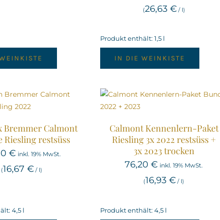
26,63
€
(
/
l
)
Produkt enthält: 1,5
l
 WEINKISTE
IN DIE WEINKISTE
6x Bremmer Calmont
Calmont Kennenlern-Paket
e Riesling restsüss
Riesling 3x 2022 restsüss +
3x 2023 trocken
00
€
inkl. 19% MwSt.
76,20
€
inkl. 19% MwSt.
16,67
€
(
/
l
)
16,93
€
(
/
l
)
lt: 4,5
l
Produkt enthält: 4,5
l