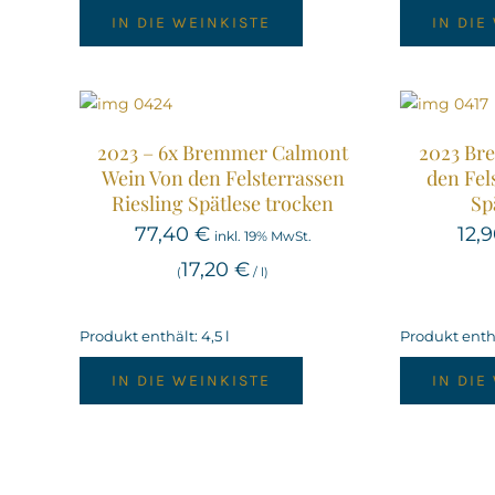
IN DIE WEINKISTE
IN DIE
2023 – 6x Bremmer Calmont
2023 Br
Wein Von den Felsterrassen
den Fel
Riesling Spätlese trocken
Sp
77,40
€
12,
inkl. 19% MwSt.
17,20
€
(
/
l
)
Produkt enthält: 4,5
l
Produkt enth
IN DIE WEINKISTE
IN DIE