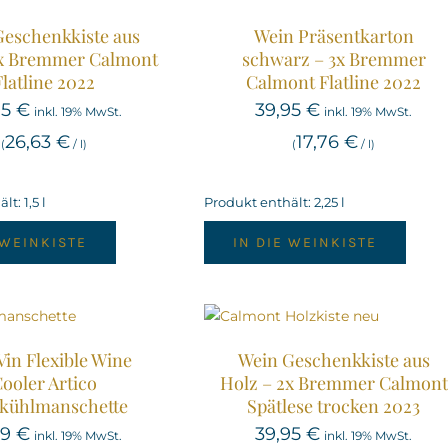
Geschenkkiste aus
Wein Präsentkarton
2x Bremmer Calmont
schwarz – 3x Bremmer
Flatline 2022
Calmont Flatline 2022
95
€
39,95
€
inkl. 19% MwSt.
inkl. 19% MwSt.
26,63
€
17,76
€
(
/
l
)
(
/
l
)
lt: 1,5
l
Produkt enthält: 2,25
l
 WEINKISTE
IN DIE WEINKISTE
Vin Flexible Wine
Wein Geschenkkiste aus
ooler Artico
Holz – 2x Bremmer Calmont
kühlmanschette
Spätlese trocken 2023
99
€
39,95
€
inkl. 19% MwSt.
inkl. 19% MwSt.