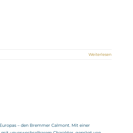
Weiterlesen
e Europas – den Bremmer Calmont.
Mit einer
e mit unverwechselbarem Charakter, geprägt von