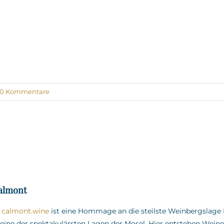
0 Kommentare
almont
f
calmont.wine
ist eine Hommage an die steilste Weinbergslag
eine der spektakulärsten Lagen der Mosel.
Hier entstehen Wein