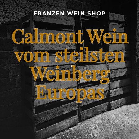
CALMONT WEINBERG
FRANZEN WEIN SHOP
SHOP – FRANZEN WEIN VOM STEILSTEN WEINBERG
Calmont Wein
EUROPAS
BLOG – CALMONT WINE
vom steilsten
Weinberg
KONTAKT
Europas
FRANZENKOCHT.DE