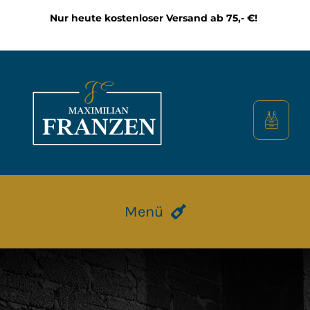
Zum
Nur heute kostenloser Versand ab 75,- €!
Inhalt
springen
Menü
HOME