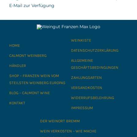
E-Mail zur Verfügung
WEINKISTE
HOME
DATENSCHUTZERKLÄRUNG
CALMONT WEINBERG
ALLGEMEINE
HÄNDLER
GESCHÄFTSBEDINGUNGEN
SHOP – FRANZEN WEIN VOM
ZAHLUNGSARTEN
STEILSTEN WEINBERG EUROPAS
VERSANDKOSTEN
BLOG – CALMONT WINE
WIDERRUFSBELEHRUNG
KONTAKT
IMPRESSUM
DER WEINORT BREMM
WEIN VERKOSTEN – WIE MACHE